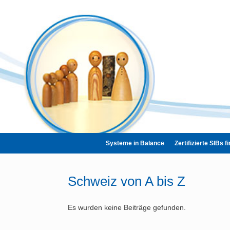
Zum
Inhalt
springen
Systeme in Balance
Zertifizierte SIBs f
Schweiz von A bis Z
Es wurden keine Beiträge gefunden.