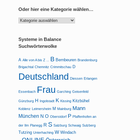
Oder hier eine Kategorie wählen…
Oder
hier
eine
Kategorie
Systeme in Balance
wählen…
Suchwörterwolke
B
A
Bernbeuren
Alle von A bis Z ...
Brandenburg
D
Brigachtal
Chemnitz
Crimmitschau
Deutschland
Diessen
Erlangen
Frau
Essenbach
Garching
Geisenfeld
K
H
Kitzbühel
Günzburg
Ingolstadt
Kissing
Mann
M
Koblenz
Leimersheim
Mainburg
P
München
N
O
Oberstdorf
Pfaffenhofen an
S
R
der Ilm
Planegg
Salzburg
Schwaig
Sulzberg
W
Tutzing
Windach
Unterhaching
_ONLINE