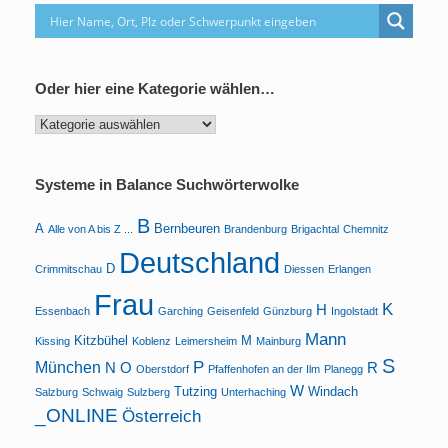
Oder hier eine Kategorie wählen…
Oder
hier
eine
Kategorie
Systeme in Balance Suchwörterwolke
wählen…
B
A
Bernbeuren
Alle von A bis Z ...
Brandenburg
Brigachtal
Chemnitz
Deutschland
D
Crimmitschau
Diessen
Erlangen
Frau
K
H
Essenbach
Garching
Geisenfeld
Günzburg
Ingolstadt
Mann
Kitzbühel
M
Kissing
Koblenz
Leimersheim
Mainburg
S
P
München
N
O
R
Oberstdorf
Pfaffenhofen an der Ilm
Planegg
W
Tutzing
Windach
Salzburg
Schwaig
Sulzberg
Unterhaching
_ONLINE
Österreich