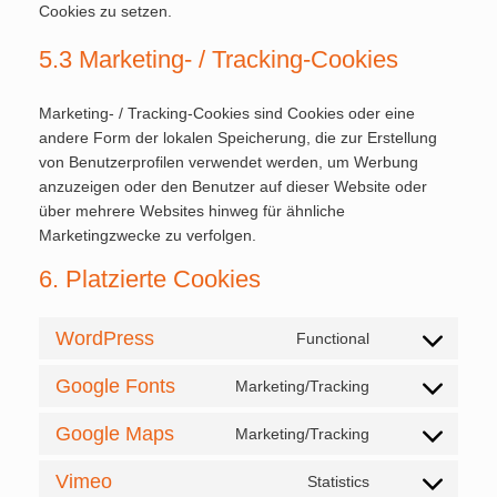
Cookies zu setzen.
5.3 Marketing- / Tracking-Cookies
Marketing- / Tracking-Cookies sind Cookies oder eine
andere Form der lokalen Speicherung, die zur Erstellung
von Benutzerprofilen verwendet werden, um Werbung
anzuzeigen oder den Benutzer auf dieser Website oder
über mehrere Websites hinweg für ähnliche
Marketingzwecke zu verfolgen.
6. Platzierte Cookies
WordPress
Functional
Consent
to
Google Fonts
Marketing/Tracking
Consent
service
to
wordpress
Google Maps
Marketing/Tracking
Consent
service
to
google-
Vimeo
Statistics
Consent
service
fonts