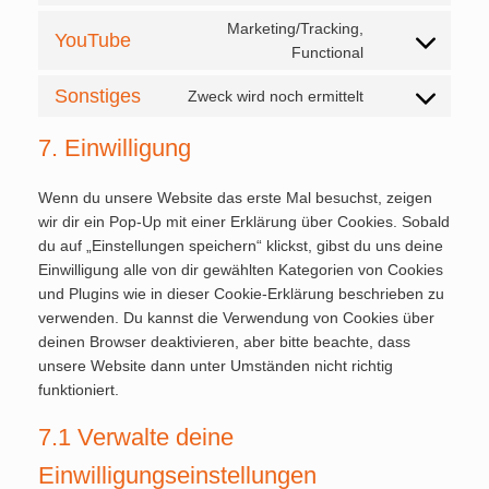
to
google-
Marketing/Tracking,
YouTube
service
maps
Consent
Functional
vimeo
to
Sonstiges
Zweck wird noch ermittelt
service
Consent
youtube
to
7. Einwilligung
service
sonstiges
Wenn du unsere Website das erste Mal besuchst, zeigen
wir dir ein Pop-Up mit einer Erklärung über Cookies. Sobald
du auf „Einstellungen speichern“ klickst, gibst du uns deine
Einwilligung alle von dir gewählten Kategorien von Cookies
und Plugins wie in dieser Cookie-Erklärung beschrieben zu
verwenden. Du kannst die Verwendung von Cookies über
deinen Browser deaktivieren, aber bitte beachte, dass
unsere Website dann unter Umständen nicht richtig
funktioniert.
7.1 Verwalte deine
Einwilligungseinstellungen