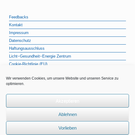
Feedbacks
Kontakt
Impressum
Datenschutz
Haftungsausschluss
Licht−Gesundheit−Energie Zentrum
Cookie-Richtlinie (EU)
Wir verwenden Cookies, um unsere Website und unseren Service zu
optimieren.
Akzeptieren
Ablehnen
Licht−Gesundheit−Energie Zentrum · Klaus Wienert & Kollegen |
Vorlieben
Drosselgasse 6 · 82166 Gräfelfing / München | Tel.: 089 / 89 86 77 80 |