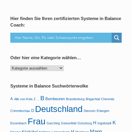
Hier finden Sie Ihren zertifizierten Systeme in Balance
Coach:
Oder hier eine Kategorie wählen…
Oder
hier
eine
Kategorie
Systeme in Balance Suchwörterwolke
wählen…
B
A
Bernbeuren
Alle von A bis Z ...
Brandenburg
Brigachtal
Chemnitz
Deutschland
D
Crimmitschau
Diessen
Erlangen
Frau
K
H
Essenbach
Garching
Geisenfeld
Günzburg
Ingolstadt
Mann
Kitzbühel
M
Kissing
Koblenz
Leimersheim
Mainburg