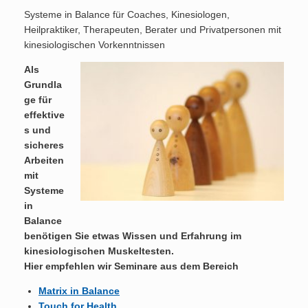
Systeme in Balance für Coaches, Kinesiologen,
Heilpraktiker, Therapeuten, Berater und Privatpersonen mit
kinesiologischen Vorkenntnissen
Als
Grundla
ge für
effektive
s und
sicheres
Arbeiten
mit
Systeme
in
Balance
benötigen Sie etwas Wissen und Erfahrung im
kinesiologischen Muskeltesten.
Hier empfehlen wir Seminare aus dem Bereich
Matrix in Balance
Touch for Health