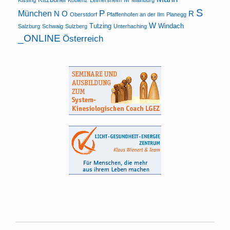
S
P
München
N
O
R
Oberstdorf
Pfaffenhofen an der Ilm
Planegg
W
Tutzing
Windach
Salzburg
Schwaig
Sulzberg
Unterhaching
_ONLINE
Österreich