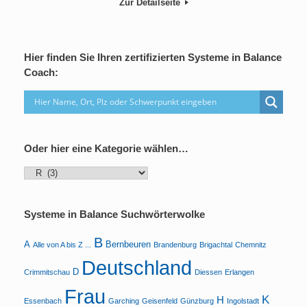
Zur Detailseite
Hier finden Sie Ihren zertifizierten Systeme in Balance
Coach:
Oder hier eine Kategorie wählen…
Oder
hier
eine
Kategorie
Systeme in Balance Suchwörterwolke
wählen…
B
A
Bernbeuren
Alle von A bis Z ...
Brandenburg
Brigachtal
Chemnitz
Deutschland
D
Crimmitschau
Diessen
Erlangen
Frau
K
H
Essenbach
Garching
Geisenfeld
Günzburg
Ingolstadt