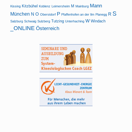
Mann
Kitzbühel
M
Kissing
Koblenz
Leimersheim
Mainburg
S
P
München
N
O
R
Oberstdorf
Pfaffenhofen an der Ilm
Planegg
W
Tutzing
Windach
Salzburg
Schwaig
Sulzberg
Unterhaching
_ONLINE
Österreich