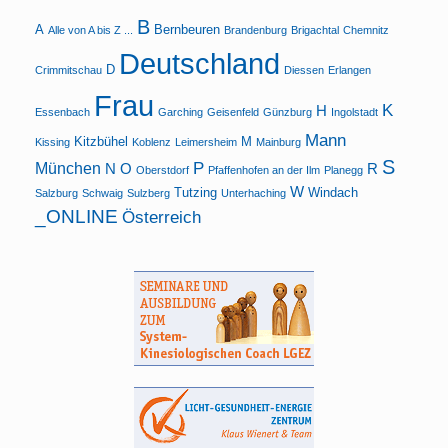
wählen…
B
A
Bernbeuren
Alle von A bis Z ...
Brandenburg
Brigachtal
Chemnitz
Deutschland
D
Crimmitschau
Diessen
Erlangen
Frau
K
H
Essenbach
Garching
Geisenfeld
Günzburg
Ingolstadt
Mann
Kitzbühel
M
Kissing
Koblenz
Leimersheim
Mainburg
S
P
München
N
O
R
Oberstdorf
Pfaffenhofen an der Ilm
Planegg
W
Tutzing
Windach
Salzburg
Schwaig
Sulzberg
Unterhaching
_ONLINE
Österreich