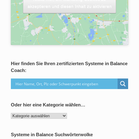
akzeptieren und diesen Inhalt zu aktivieren
Hier finden Sie Ihren zertifizierten Systeme in Balance
Coach:
Oder hier eine Kategorie wählen…
Oder
hier
eine
Kategorie
Systeme in Balance Suchwörterwolke